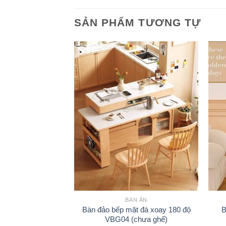
SẢN PHẨM TƯƠNG TỰ
N ĂN
BÀN ĂN
sồi 2 ngăn kệ màu
Bàn đảo bếp mặt đá xoay 180 độ
B
VBG15 (4 ghế)
VBG04 (chưa ghế)