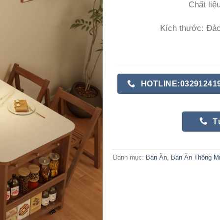
Chất liệ
Kích thước: Đả
HOTLINE:03291241
T
Danh mục:
Bàn Ăn
,
Bàn Ăn Thông M