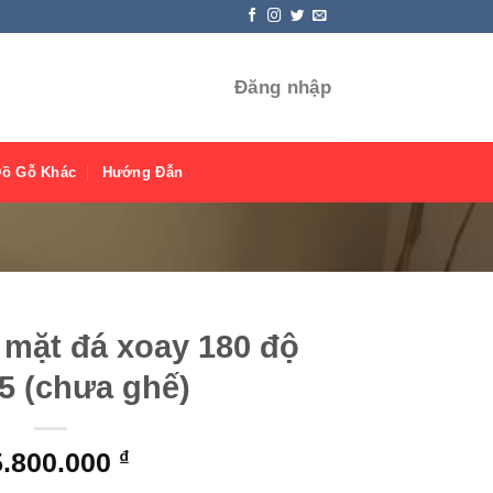
Đăng nhập
Đồ Gỗ Khác
Hướng Đẫn
 mặt đá xoay 180 độ
 (chưa ghế)
5.800.000
₫