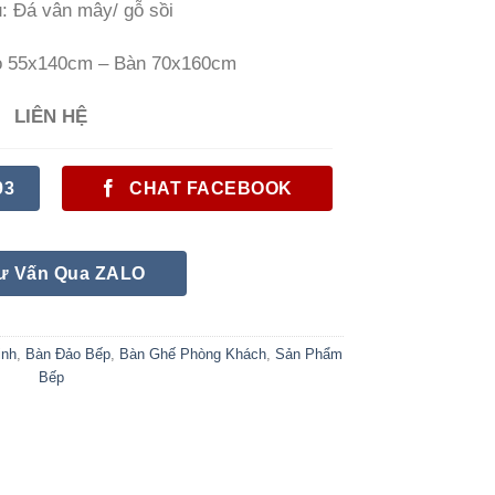
u: Đá vân mây/ gỗ sồi
o 55x140cm – Bàn 70x160cm
LIÊN HỆ
93
CHAT FACEBOOK
ư Vấn Qua ZALO
inh
,
Bàn Đảo Bếp
,
Bàn Ghế Phòng Khách
,
Sản Phẩm
Bếp