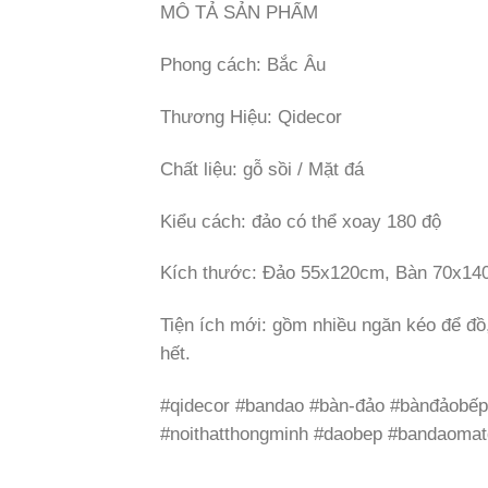
MÔ TẢ SẢN PHẨM
Phong cách: Bắc Âu
Thương Hiệu: Qidecor
Chất liệu: gỗ sồi / Mặt đá
Kiểu cách: đảo có thể xoay 180 độ
Kích thước: Đảo 55x120cm, Bàn 70x1
Tiện ích mới: gồm nhiều ngăn kéo để đồ,
hết.
#qidecor #bandao #bàn-đảo #bànđảobếp
#noithatthongminh #daobep #bandaoma