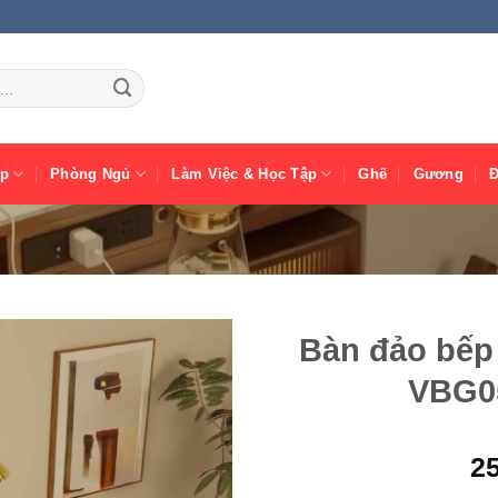
ếp
Phòng Ngủ
Làm Việc & Học Tập
Ghế
Gương
Bàn đảo bếp
VBG05
2