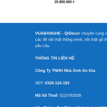
0.000
₫
25.800.000
₫
VUABANGHE - QiDecor
chuyên cung 
các đồ nội thất thông minh, nội thất gỗ t
yêu cầu.
THÔNG TIN LIÊN HỆ:
Công Ty TNHH Nhà Xinh An Gia
SĐT:
0329-124-193
Mã Số Thuế
: 0110782039