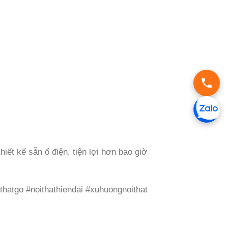
iết kế sẵn ổ điện, tiện lợi hơn bao giờ
atgo #noithathiendai #xuhuongnoithat