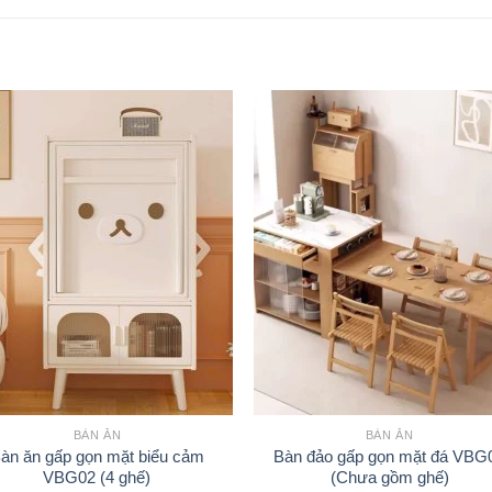
BÀN ĂN
BÀN ĂN
àn ăn gấp gọn mặt biểu cảm
Bàn đảo gấp gọn mặt đá VBG
VBG02 (4 ghế)
(Chưa gồm ghế)