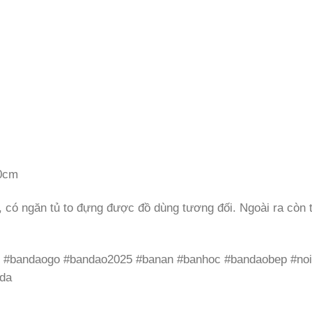
40cm
 có ngăn tủ to đựng được đồ dùng tương đối. Ngoài ra còn th
 #bandaogo #bandao2025 #banan #banhoc #bandaobep #noith
tda