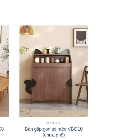
BÀN ĂN
08
Bàn gấp gọn tai mèo VBG10
(chưa ghế)