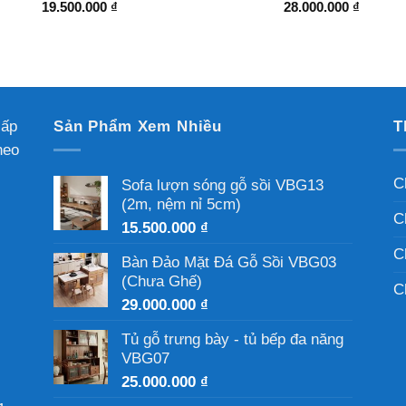
19.500.000
₫
28.000.000
₫
cấp
Sản Phẩm Xem Nhiều
T
heo
C
Sofa lượn sóng gỗ sồi VBG13
(2m, nệm nỉ 5cm)
C
15.500.000
₫
C
Bàn Đảo Mặt Đá Gỗ Sồi VBG03
(Chưa Ghế)
C
29.000.000
₫
Tủ gỗ trưng bày - tủ bếp đa năng
VBG07
25.000.000
₫