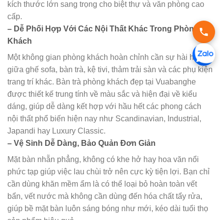
kích thước lớn sang trọng cho biệt thự và văn phòng cao
cấp.
– Dễ Phối Hợp Với Các Nội Thất Khác Trong Phòng
Khách
Một không gian phòng khách hoàn chỉnh cần sự hài hòa
giữa ghế sofa, bàn trà, kệ tivi, thảm trải sàn và các phụ kiện
trang trí khác. Bàn trà phòng khách đẹp tại Vuabanghe
được thiết kế trung tính về màu sắc và hiện đại về kiểu
dáng, giúp dễ dàng kết hợp với hầu hết các phong cách
nội thất phổ biến hiện nay như Scandinavian, Industrial,
Japandi hay Luxury Classic.
– Vệ Sinh Dễ Dàng, Bảo Quản Đơn Giản
Mặt bàn nhẵn phẳng, không có khe hở hay hoa văn nổi
phức tạp giúp việc lau chùi trở nên cực kỳ tiện lợi. Bạn chỉ
cần dùng khăn mềm ẩm là có thể loại bỏ hoàn toàn vết
bẩn, vết nước mà không cần dùng đến hóa chất tẩy rửa,
giúp bề mặt bàn luôn sáng bóng như mới, kéo dài tuổi thọ