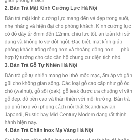
gian phòng khách.
2. Bàn Trà Mặt Kính Cường Lực Hà Nội
Bàn trà mặt kính cường lực mang đến vẻ đẹp trong suốt,
nhẹ nhàng và hiện đại cho phòng khách. Kính cường lực
có độ dày từ 8mm đến 12mm, chịu lực tốt, an toàn khi sử
dụng và không lo vỡ đột ngột. Đặc biệt, mặt kính giúp
phòng khách trông rộng hơn và thoáng đãng hơn — phù
hợp lý tưởng cho các căn hộ chung cư diện tích nhỏ.
3. Bàn Trà Gỗ Tự Nhiên Hà Nội
Bàn trà gỗ tự nhiên mang hơi thở mộc mạc, ấm áp và gần
gũi cho không gian sống. Các loại gỗ cao cấp như gỗ óc
chó (walnut), gỗ sồi (oak), gỗ teak được ưa chuộng vì vân
gỗ đẹp, độ bền cao và thân thiện với môi trường. Bàn trà
gỗ phù hợp với phong cách nội thất Scandinavian,
Japandi, Rustic hay Mid-Century Modern đang rất thịnh
hành hiện nay.
4. Bàn Trà Chân Inox Mạ Vàng Hà Nội