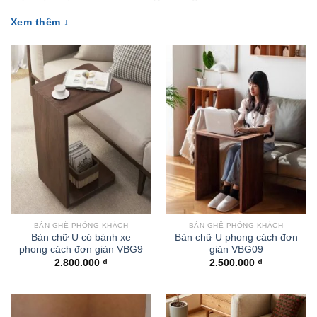
đặt ly nước, sách báo mà còn là điểm nhấn thẩm mỹ quan
Xem thêm ↓
trọng, giúp tổng thể căn phòng thêm sang trọng và tinh tế.
Hiện nay, thị trường nội thất Hà Nội cung cấp rất nhiều
mẫu bàn trà phòng khách với đa dạng chất liệu như bàn
trà mặt đá, bàn trà gỗ tự nhiên, bàn trà mặt kính cường lực,
bàn trà inox mạ vàng,… phù hợp với mọi phong cách từ cổ
điển đến tối giản, từ chung cư nhỏ đến biệt thự cao cấp.
Sau đây
Vuabanghe
xin gửi đến Quý Khách Hàng bộ sưu
tập
Bàn Trà Phòng Khách Hà Nội
đẹp nhất năm 2026,
cùng những gợi ý lựa chọn và bài trí phù hợp nhất cho
ngôi nhà bạn.
BÀN GHẾ PHÒNG KHÁCH
BÀN GHẾ PHÒNG KHÁCH
Bàn chữ U có bánh xe
Bàn chữ U phong cách đơn
phong cách đơn giản VBG9
giản VBG09
2.800.000
₫
2.500.000
₫