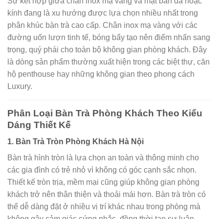
Sự kết hợp giữa chân inox mạ vàng và mặt bàn đá hoặc
kính đang là xu hướng được lựa chọn nhiều nhất trong
phân khúc bàn trà cao cấp. Chân inox mạ vàng với các
đường uốn lượn tinh tế, bóng bẩy tạo nên điểm nhấn sang
trọng, quý phái cho toàn bộ không gian phòng khách. Đây
là dòng sản phẩm thường xuất hiện trong các biệt thự, căn
hộ penthouse hay những không gian theo phong cách
Luxury.
Phân Loại Bàn Trà Phòng Khách Theo Kiểu
Dáng Thiết Kế
1. Bàn Trà Tròn Phòng Khách Hà Nội
Bàn trà hình tròn là lựa chọn an toàn và thông minh cho
các gia đình có trẻ nhỏ vì không có góc cạnh sắc nhọn.
Thiết kế tròn trịa, mềm mại cũng giúp không gian phòng
khách trở nên thân thiện và thoải mái hơn. Bàn trà tròn có
thể dễ dàng đặt ở nhiều vị trí khác nhau trong phòng mà
không gây cảm giác cứng nhắc, đồng thời tạo sự luân