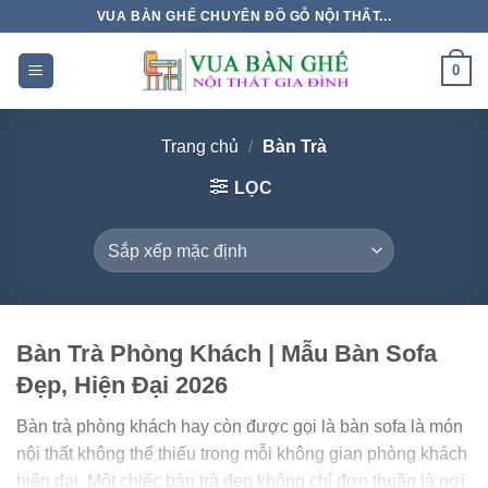
Chuyển
VUA BÀN GHẾ CHUYÊN ĐỒ GỖ NỘI THẤT...
đến
nội
0
dung
Trang chủ
/
Bàn Trà
LỌC
Bàn Trà Phòng Khách | Mẫu Bàn Sofa
Đẹp, Hiện Đại 2026
Bàn trà phòng khách hay còn được gọi là bàn sofa là món
nội thất không thể thiếu trong mỗi không gian phòng khách
hiện đại. Một chiếc bàn trà đẹp không chỉ đơn thuần là nơi