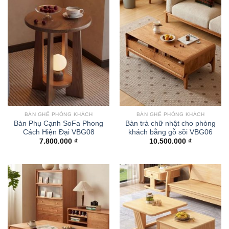
BÀN GHẾ PHÒNG KHÁCH
BÀN GHẾ PHÒNG KHÁCH
Bàn Phụ Cạnh SoFa Phong
Bàn trà chữ nhật cho phòng
Cách Hiện Đại VBG08
khách bằng gỗ sồi VBG06
7.800.000
₫
10.500.000
₫