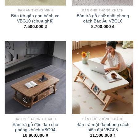
BÀN ĂN THÔNG MINH
BÀN GHẾ PHÒNG KHÁCH
Bàn trà gấp gọn bánh xe
Bàn trà gỗ chữ nhật phong
VBG10 (chưa ghế)
cách Bắc Âu VBG10
7.500.000
₫
8.700.000
₫
BÀN GHẾ PHÒNG KHÁCH
BÀN GHẾ PHÒNG KHÁCH
Bàn trà gỗ độc đáo cho
Bàn trà mặt đá phong cách
phòng khách VBG04
hiện đại VBG05
10.600.000
₫
11.500.000
₫