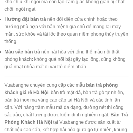
khó chịu khi ngồi mà còn tạo cảm giác không gian bị chật
chội, ngột ngạt.
Hướng đặt bàn trà
nên đối diện cửa chính hoặc theo
hướng phù hợp với bản mệnh gia chủ để mang lại may
mắn, sức khỏe và tài lộc theo quan niệm phong thủy truyền
thống.
Màu sắc bàn trà
nên hài hòa với tổng thể màu nội thất
phòng khách: không quá nổi bật gây lạc lõng, cũng không
quá nhạt nhòa mất đi vai trò điểm nhấn.
Vuabanghe chuyên cung cấp các mẫu
bàn trà phòng
khách giá rẻ Hà Nội
, bàn trà mặt đá, bàn trà gỗ tự nhiên,
bàn trà inox mạ vàng cao cấp tại Hà Nội và các tỉnh lân
cận. Với hàng trăm mẫu mã đa dạng, đường nét thi công
sắc xảo, chất lượng được kiểm định nghiêm ngặt.
Bàn Trà
Phòng Khách Hà Nội
tại Vuabanghe được sản xuất từ
chất liệu cao cấp, kết hợp hài hòa giữa gỗ tự nhiên, khung