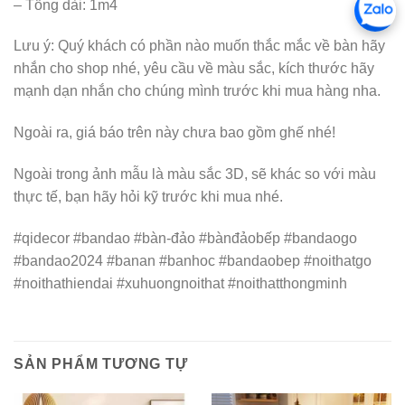
– Tổng dài: 1m4
Lưu ý: Quý khách có phần nào muốn thắc mắc về bàn hãy
nhắn cho shop nhé, yêu cầu về màu sắc, kích thước hãy
mạnh dạn nhắn cho chúng mình trước khi mua hàng nha.
Ngoài ra, giá báo trên này chưa bao gồm ghế nhé!
Ngoài trong ảnh mẫu là màu sắc 3D, sẽ khác so với màu
thực tế, bạn hãy hỏi kỹ trước khi mua nhé.
#qidecor #bandao #bàn-đảo #bànđảobếp #bandaogo
#bandao2024 #banan #banhoc #bandaobep #noithatgo
#noithathiendai #xuhuongnoithat #noithatthongminh
SẢN PHẨM TƯƠNG TỰ