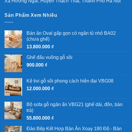
Xã Hương Ngải, Huyện Thạch Thất, Thành Phố Hà Nội
Sản Phẩm Xem Nhiều
Bàn ăn Oval gấp gọn có ngăn tủ nhỏ BA02
(chưa ghế)
13.800.000
₫
Ghế đẩu vuông gỗ sồi
900.000
₫
Kệ tivi gỗ sồi phong cách hiện đại VBG08
12.000.000
₫
Bộ sofa gỗ ngăn ẩn VBG21 (ghế dài, đôn, bàn
trà)
55.800.000
₫
Đảo Bếp Kết Hợp Bàn Ăn Xoay 180 Độ - Bàn