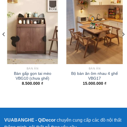
BÀN ĂN
BÀN ĂN
Bàn gấp gọn tai mèo
Bộ bàn ăn ôm nhau 4 ghế
VBG10 (chưa ghế)
VBG17
8.500.000
₫
15.000.000
₫
VUABANGHE - QiDecor
chuyên cung cấp các đồ nội thất