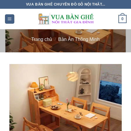
Chuyển
VUA BÀN GHẾ CHUYÊN ĐỒ GỖ NỘI THẤT...
đến
nội
0
dung
Trang chủ
/
Bàn Ăn Thông Minh