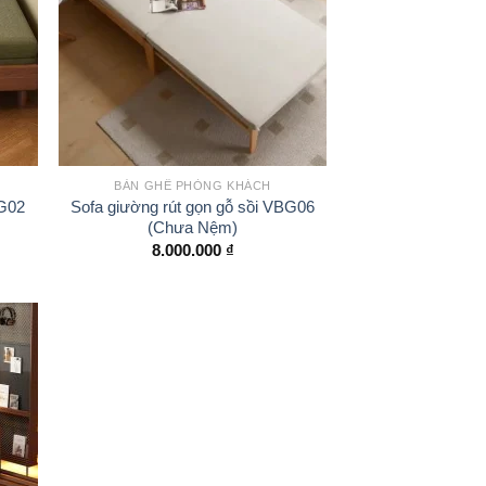
BÀN GHẾ PHÒNG KHÁCH
BG02
Sofa giường rút gọn gỗ sồi VBG06
(Chưa Nệm)
8.000.000
₫