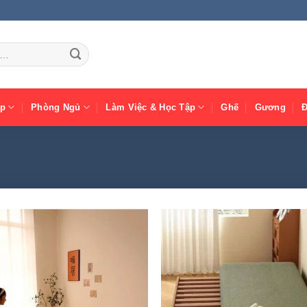
ếp
Phòng Ngủ
Làm Việc & Học Tập
Ghế
Gương