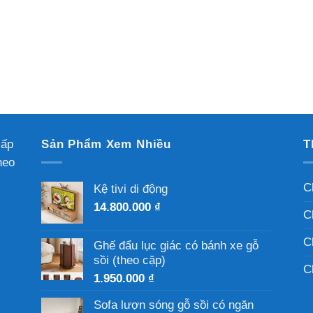
cấp
Sản Phẩm Xem Nhiều
T
heo
C
Kệ tivi di động
14.800.000
₫
C
C
Ghế đẩu lục giác có bánh xe gỗ
sồi (theo cặp)
C
1.950.000
₫
Sofa lượn sóng gỗ sồi có ngăn