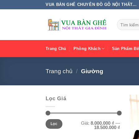
Chuyển
VUA BÀN GHẾ CHUYÊN ĐỒ GỖ NỘI THẤT...
đến
nội
Tìm
dung
kiếm:
Trang Chủ
Phòng Khách
Sản Phẩm B
Trang chủ
/
Giường
Lọc Giá
Giá
Giá
Giá:
8.000.000 ₫
—
Lọc
tối
tối
18.500.000 ₫
thiểu
đa