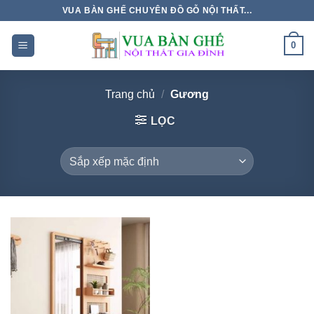
Chuyển
VUA BÀN GHẾ CHUYÊN ĐỒ GỖ NỘI THẤT...
đến
nội
0
dung
Trang chủ
/
Gương
LỌC