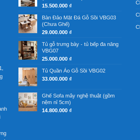
C
15.500.000
₫
C
Bàn Đảo Mặt Đá Gỗ Sồi VBG03
(Chưa Ghế)
C
29.000.000
₫
Tủ gỗ trưng bày - tủ bếp đa năng
VBG07
25.000.000
₫
1,
Tủ Quần Áo Gỗ Sồi VBG02
g
33.000.000
₫
Ghế Sofa mây nghệ thuật (gồm
nệm nỉ 5cm)
anh
14.800.000
₫
i
ờng