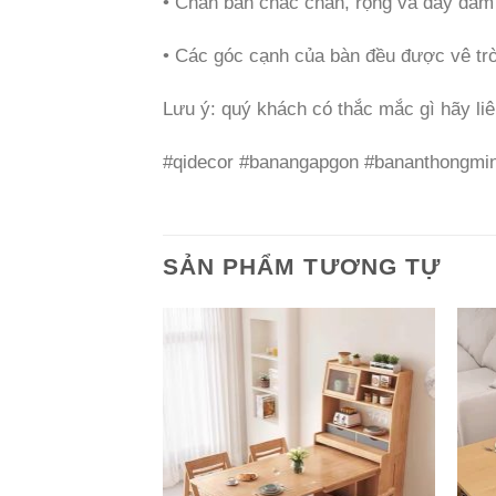
• Chân bàn chắc chắn, rộng và dày đảm 
• Các góc cạnh của bàn đều được vê tr
Lưu ý: quý khách có thắc mắc gì hãy liê
#qidecor #banangapgon #bananthongmi
SẢN PHẨM TƯƠNG TỰ