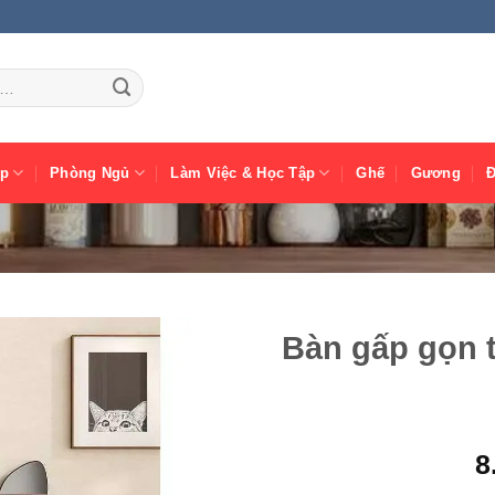
ếp
Phòng Ngủ
Làm Việc & Học Tập
Ghế
Gương
Bàn gấp gọn 
8