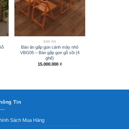
BÀN ĂN
Gỗ
Bàn ăn gấp gọn cánh mây nhỏ
VBG05 – Bàn gấp gọn gỗ sồi (4
ghế)
15.000.000
₫
hông Tin
hính Sách Mua Hàng