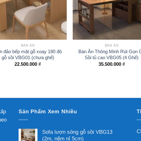
BÀN ĂN
BÀN ĂN
n đảo bếp mặt gỗ xoay 180 độ
Bàn Ăn Thông Minh Rút Gọn 
gỗ sồi VBG01 (chưa ghế)
Sồi tủ cao VBG05 (4 Ghế)
22.500.000
₫
35.500.000
₫
cấp
Sản Phẩm Xem Nhiều
T
heo
C
Sofa lượn sóng gỗ sồi VBG13
(2m, nệm nỉ 5cm)