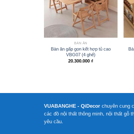
N ĂN
BÀN ĂN
p gọn có ngăn tủ
Bàn ăn gấp gọn kết hợp tủ cao
Bà
 (chưa ghế)
VBG07 (4 ghế)
0.000
₫
20.300.000
₫
VUABANGHE - QiDecor
chuyên cung 
các đồ nội thất thông minh, nội thất gỗ t
yêu cầu.