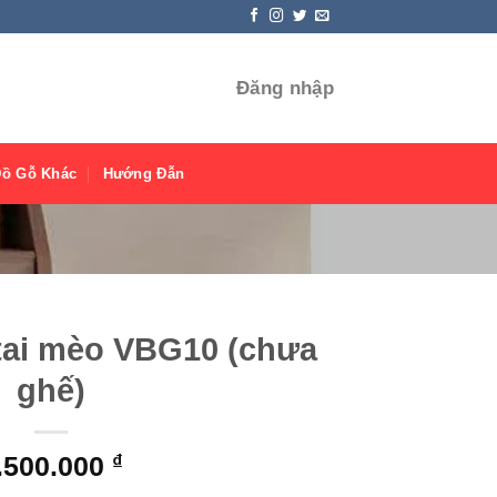
Đăng nhập
Đồ Gỗ Khác
Hướng Đẫn
tai mèo VBG10 (chưa
ghế)
.500.000
₫