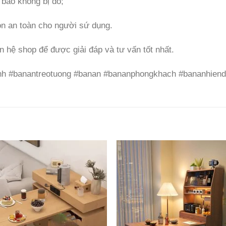
bảo không bị đổ;
òn an toàn cho người sứ dụng.
n hệ shop để được giải đáp và tư vấn tốt nhất.
nh #banantreotuong #banan #bananphongkhach #bananhiend