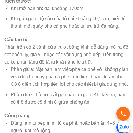
Kích thước:
Khi mở bàn ăn: dài khoảng 170cm
Khi gấp gọn: độ sâu của tủ chỉ khoảng 40,5 cm, biến tủ
thành một quầy pha cà phê hoặc tủ lưu trữ đa năng.
Cấu tạo tủ:
Phần trên có 2 cánh cửa trượt bằng kính dễ dàng mở ra để
cất chén, ly, gia vị, hoặc các vật dụng nhà bếp. Bên trong
có kệ phân tầng để tăng khả năng lưu trữ.
Phần giữa: Mặt bàn làm việc/pha cà phê với không gian
vừa đủ cho máy pha cà phê, ấm điện, hoặc đồ ăn nhẹ.
Có ổ điện tích hợp tiện lợi cho các thiết bị gia dụng nhỏ.
Phần dưới: Là nơi cất gọn bàn ăn gấp. Khi kéo ra, bàn
có thể được cố định ở giữa phòng ăn.
Công năng:
Dùng làm tủ bếp mini, tủ cà phê, hoặc bàn ăn 4–6
người khi mở rộng.