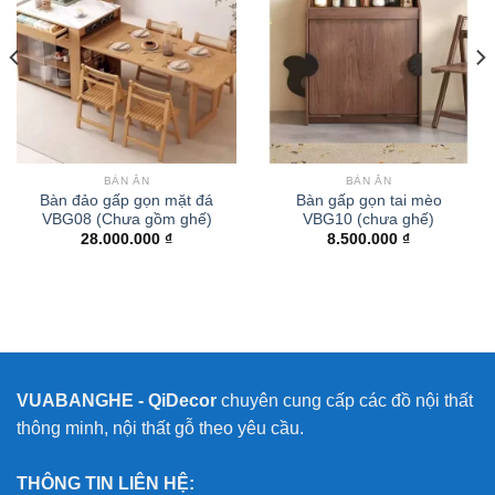
BÀN ĂN
BÀN ĂN
Bàn đảo gấp gọn mặt đá
Bàn gấp gọn tai mèo
VBG08 (Chưa gồm ghế)
VBG10 (chưa ghế)
28.000.000
₫
8.500.000
₫
VUABANGHE - QiDecor
chuyên cung cấp các đồ nội thất
thông minh, nội thất gỗ theo yêu cầu.
THÔNG TIN LIÊN HỆ: