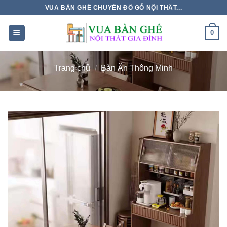
Chuyển
VUA BÀN GHẾ CHUYÊN ĐỒ GỖ NỘI THẤT...
đến
nội
0
dung
Trang chủ
/
Bàn Ăn Thông Minh