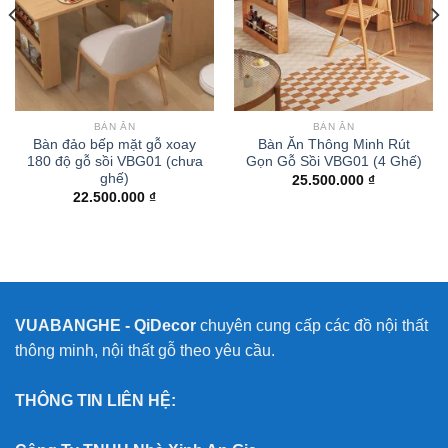
BÀN ĂN
BÀN ĂN
Bàn đảo bếp mặt gỗ xoay
Bàn Ăn Thông Minh Rút
180 độ gỗ sồi VBG01 (chưa
Gọn Gỗ Sồi VBG01 (4 Ghế)
ghế)
25.500.000
₫
22.500.000
₫
VUABANGHE - QiDecor
chuyên cung cấp các đồ nội thất
thông minh, nội thất gỗ theo yêu cầu.
THÔNG TIN LIÊN HỆ: