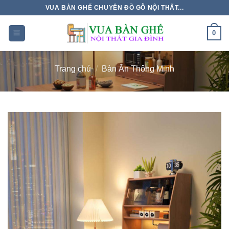
Chuyển
VUA BÀN GHẾ CHUYÊN ĐỒ GỖ NỘI THẤT...
đến
nội
0
dung
Trang chủ
/
Bàn Ăn Thông Minh