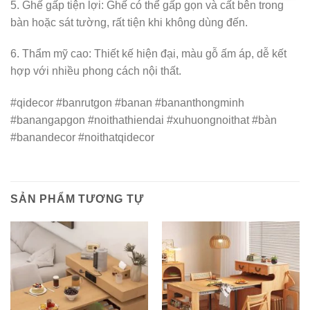
5. Ghế gấp tiện lợi: Ghế có thể gấp gọn và cất bên trong
bàn hoặc sát tường, rất tiện khi không dùng đến.
6. Thẩm mỹ cao: Thiết kế hiện đại, màu gỗ ấm áp, dễ kết
hợp với nhiều phong cách nội thất.
#qidecor #banrutgon #banan #bananthongminh
#banangapgon #noithathiendai #xuhuongnoithat #bàn
#banandecor #noithatqidecor
SẢN PHẨM TƯƠNG TỰ